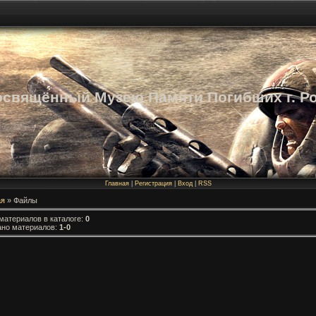
освящённый Музею Памяти Погибших г. Р
Главная
|
Регистрация
|
Вход
|
RSS
ая
»
Файлы
материалов в каталоге
:
0
ано материалов
:
1-0