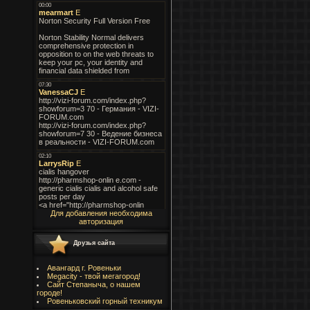
Для добавления необходима
авторизация
Друзья сайта
Авангард г. Ровеньки
Megacity - твой мегагород!
Сайт Степаныча, о нашем
городе!
Ровеньковский горный техникум