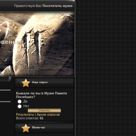
Приветствую Вас
Посетитель музея
овеньки
Наш опрос
Бывали ли вы в Музее Памяти
Погибших?
Да
Нет
Результаты
|
Архив опросов
Всего ответов:
61
Мини-чат